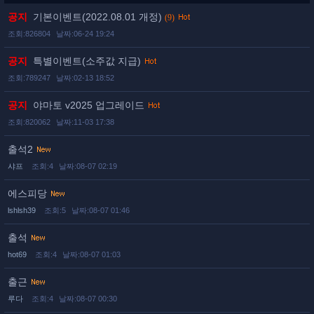
공지
기본이벤트(2022.08.01 개정)
(9)
조회:826804
날짜:06-24 19:24
공지
특별이벤트(소주값 지급)
조회:789247
날짜:02-13 18:52
공지
야마토 v2025 업그레이드
조회:820062
날짜:11-03 17:38
출석2
샤프
조회:4
날짜:08-07 02:19
에스피당
lshlsh39
조회:5
날짜:08-07 01:46
출석
hot69
조회:4
날짜:08-07 01:03
출근
루다
조회:4
날짜:08-07 00:30