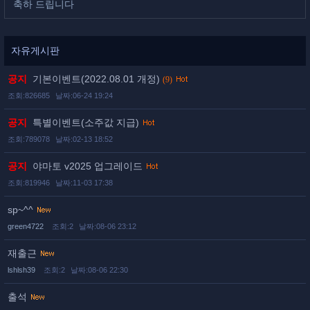
축하 드립니다
자유게시판
공지
기본이벤트(2022.08.01 개정)
(9)
조회:826685
날짜:06-24 19:24
공지
특별이벤트(소주값 지급)
조회:789078
날짜:02-13 18:52
공지
야마토 v2025 업그레이드
조회:819946
날짜:11-03 17:38
sp~^^
green4722
조회:2
날짜:08-06 23:12
재출근
lshlsh39
조회:2
날짜:08-06 22:30
출석