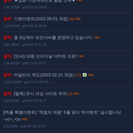
공지
★입금 가상계좌번호 발급 안내★
조회:32524
날짜:02-11 18:28
공지
기본이벤트(2022.08.01 개정)
(6)
조회:35444
날짜:06-24 19:24
공지
총 6단계의 보안서버를 운영하고 있습니다.
조회:38042
날짜:03-16 11:25
공지
[안내] 10원 오리지날 야마토 오픈!
조회:68256
날짜:11-04 23:17
공지
마일리지 제도(2022.02.21 개정)
(72)
조회:124558
날짜:11-17 01:34
공지
[필독] 유사 피싱 사이트 주의
(2)
조회:91950
날짜:07-20 00:27
[05월 특별이벤트] "계절의 여왕" 5월 맞이 빅이벤트" 실시합니닷
~o(>_<)o
조회:9953
날짜:04-30 15:04