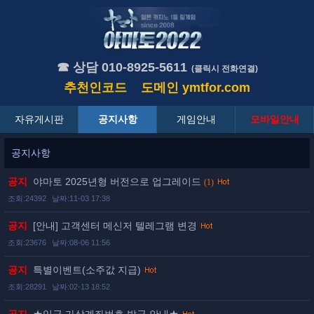
☎ 상담 010-8925-5611
(클릭시 전화연결)
추천인코드
도메인
ymtfor.com
자유게시판
공지사항
게임안내
모바일안내
공지사항
공지
야마토 2025년형 버전으로 업그레이드
(1)
조회:24392
날짜:11-03 17:38
공지
[안내] 고객센터 메신저 텔레그램 변경
조회:23676
날짜:08-06 11:56
공지
특별이벤트(소주값 지급)
조회:28291
날짜:02-13 18:52