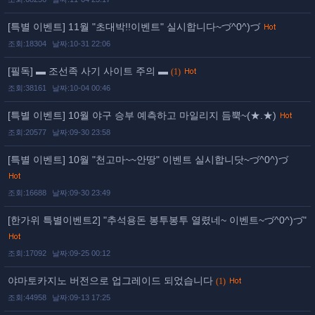
[특별 이벤트] 11월 "초대박!!이벤트" 실시합니다~づ^0^)づ
조회:18304
날짜:10-31 22:06
[필독] ▬ 조선족 사기 사이트 주의 ▬
(1)
조회:38161
날짜:10-04 00:46
[특별 이벤트] 10월 야구 승부 예측하고 마일리지 듬뿍~(★.★)
조회:20577
날짜:09-30 23:58
[특별 이벤트] 10월 "천고마~~안땅" 이벤트 실시합니닷~づ^0^)づ
조회:16688
날짜:09-30 23:49
[한가위 특별이벤트2] "추석용돈 봉투봉투 열렸네~ 이벤트~づ^0^)づ"
조회:17092
날짜:09-25 00:12
야마토카지노 버전으로 업그레이드 되었습니다
(1)
조회:44958
날짜:09-13 17:25