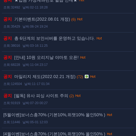
공지
★입금 가상계좌번호 발급 안내★
조회:32492
날짜:02-11 18:28
공지
기본이벤트(2022.08.01 개정)
(6)
조회:35429
날짜:06-24 19:24
공지
총 6단계의 보안서버를 운영하고 있습니다.
조회:38016
날짜:03-16 11:25
공지
[안내] 10원 오리지날 야마토 오픈!
조회:68228
날짜:11-04 23:17
공지
마일리지 제도(2022.02.21 개정)
(72)
조회:124504
날짜:11-17 01:34
공지
[필독] 유사 피싱 사이트 주의
(2)
조회:91919
날짜:07-20 00:27
[5월이벤]보너스총70% (기본10%,위챗10% 올인50% )
조회:11446
날짜:05-01 12:03
[4월이벤]보너스총70% (기본10%,위챗10% 올인50% )