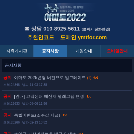
☎ 상담 010-8925-5611
(클릭시 전화연결)
추천인코드
도메인
ymtfor.com
자유게시판
공지사항
게임안내
모바일안내
공지사항
공지
야마토 2025년형 버전으로 업그레이드
(1)
조회:24348
날짜:11-03 17:38
공지
[안내] 고객센터 메신저 텔레그램 변경
조회:23633
날짜:08-06 11:56
공지
특별이벤트(소주값 지급)
조회:28266
날짜:02-13 18:52