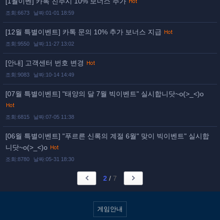
[1월이벤] 카톡 친추시 10% 보너스 추가
조회:6673
날짜:01-01 18:59
[12월 특별이벤트] 카톡 문의 10% 추가 보너스 지급
조회:9550
날짜:11-27 13:02
[안내] 고객센터 번호 변경
조회:9083
날짜:10-14 14:49
[07월 특별이벤트] "태양의 달 7월 빅이벤트" 실시합니닷~o(>_<)o
조회:6815
날짜:07-05 11:38
[06월 특별이벤트] "푸르른 신록의 계절 6월" 맞이 빅이벤트" 실시합
니닷~o(>_<)o
조회:8780
날짜:05-31 18:30
2
/
7
게임안내